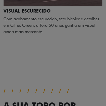
ADESIVOS ESTILIZADOS
Os adesivos aplicados no capô e nas laterais
reforçam a identidade única dessa edição para lá de
comemorativa.
Próximo
Previous
Next
Tecnologia de série
A SUA TORO POR
TODOS OS ÂNGULOS