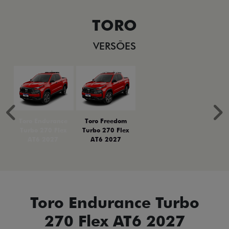
TORO
VERSÕES
Anterior
P
Toro Endurance
Toro Freedom
Turbo 270 Flex
Turbo 270 Flex
AT6 2027
AT6 2027
Toro Endurance Turbo
270 Flex AT6 2027