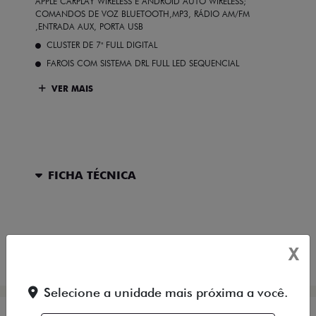
APPLE CARPLAY WIRELESS E ANDROID AUTO WIRELESS;
COMANDOS DE VOZ BLUETOOTH,MP3, RÁDIO AM/FM
,ENTRADA AUX, PORTA USB
CLUSTER DE 7" FULL DIGITAL
FAROIS COM SISTEMA DRL FULL LED SEQUENCIAL
VER MAIS
FICHA TÉCNICA
ENTRAR EM CONTATO
X
COMPARAR VERSÃO
Selecione a unidade mais próxima a você.