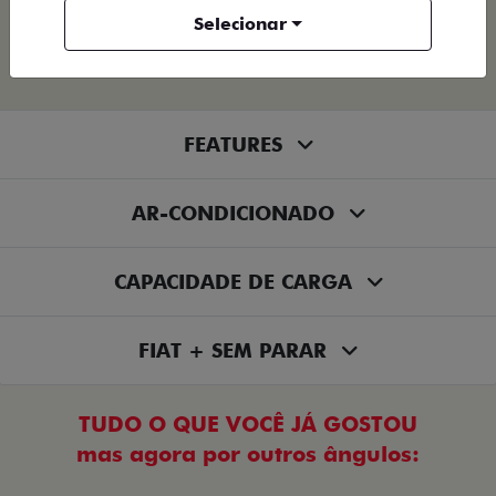
Selecionar
FIORINO
FEATURES
AR-CONDICIONADO
CAPACIDADE DE CARGA
FIAT + SEM PARAR
TUDO O QUE VOCÊ JÁ GOSTOU
mas agora por outros ângulos: