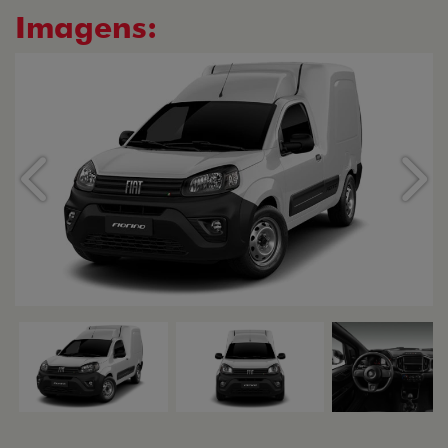
Imagens:
Anterior
Próx