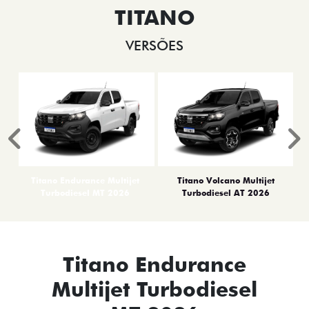
TITANO
VERSÕES
Anterior
P
Titano Endurance Multijet
Titano Volcano Multijet
Turbodiesel MT 2026
Turbodiesel AT 2026
Titano Endurance
Multijet Turbodiesel