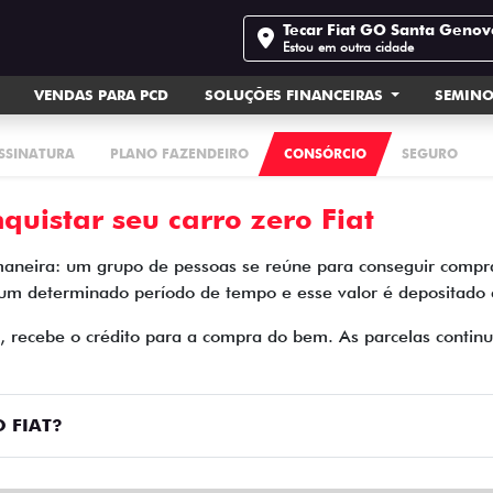
Tecar Fiat GO Santa Geno
Estou em outra cidade
VENDAS PARA PCD
SOLUÇÕES FINANCEIRAS
SEMIN
ASSINATURA
PLANO FAZENDEIRO
CONSÓRCIO
SEGURO
quistar seu carro zero Fiat
maneira: um grupo de pessoas se reúne para conseguir compra
 um determinado período de tempo e esse valor é depositado
o, recebe o crédito para a compra do bem. As parcelas cont
 FIAT?