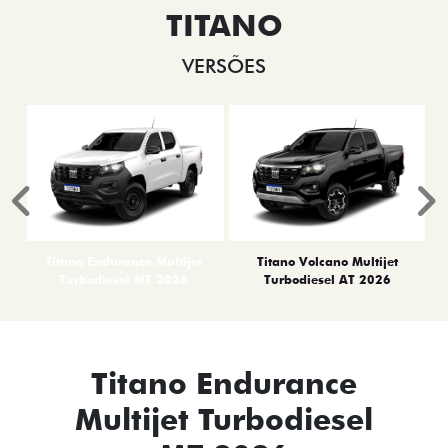
TITANO
VERSÕES
Anterior
P
Titano Endurance Multijet
Titano Volcano Multijet
Turbodiesel MT 2026
Turbodiesel AT 2026
Titano Endurance
Multijet Turbodiesel