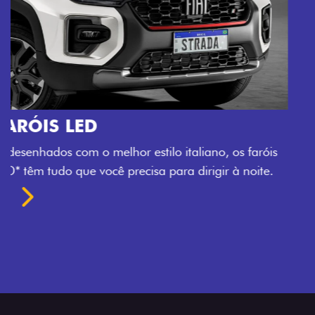
O VERDADEIRO 5 LUGARES E 4
PORTAS
Todo mundo pode viajar confortável na Fiat Strada,
que conta com cabine dupla de 5 lugares e 4 portas.
Próximo
Previous
Next
Espaço e conforto