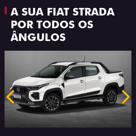
A SUA FIAT STRADA
POR TODOS OS
ÂNGULOS
Anterior
Próx