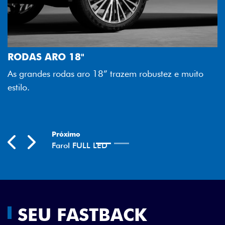
FAROL FULL 
Tecnologia dos f
O 18"
melhor luminosi
odas aro 18” trazem robustez e muito
economia para v
Previous
Next
SEU FASTBACK