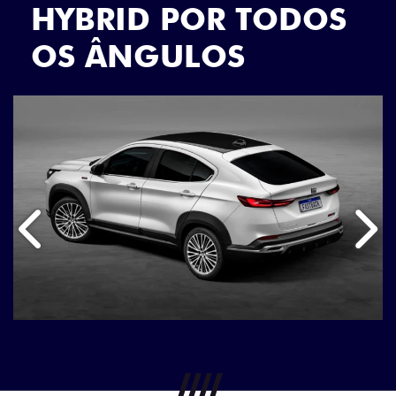
HYBRID POR TODOS
OS ÂNGULOS
Anterior
Próx