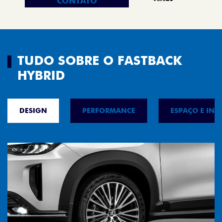
CONTATO
TUDO SOBRE O FASTBACK
HYBRID
DESIGN
PERFORMANCE
ESPAÇO E INT