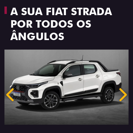
A SUA FIAT STRADA
POR TODOS OS
ÂNGULOS
Anterior
Próx