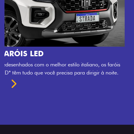
O VERDADEIRO 5 LUGARES E 4
PORTAS
Todo mundo pode viajar confortável na Fiat Strada,
que conta com cabine dupla de 5 lugares e 4 portas.
Próximo
Previous
Next
Espaço e conforto