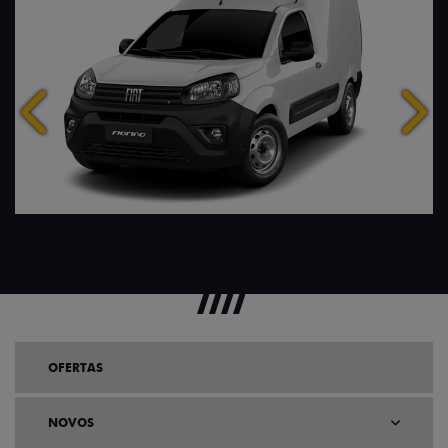
Anterior
Próx
OFERTAS
NOVOS