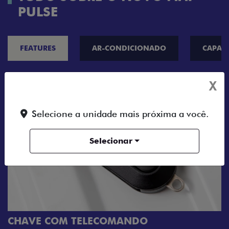
PULSE
FEATURES
AR-CONDICIONADO
CAPAC
X
Selecione a unidade mais próxima a você.
Selecionar
CHAVE COM TELECOMANDO