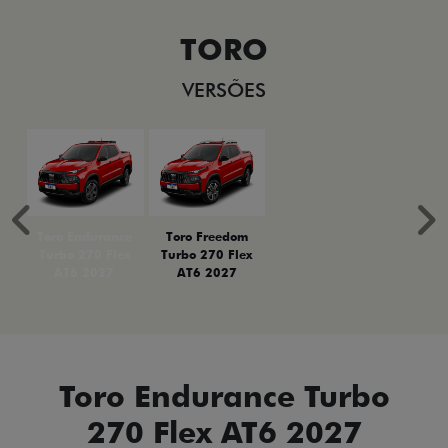
TORO
VERSÕES
Anterior
P
Toro Endurance
Toro Freedom
Turbo 270 Flex
Turbo 270 Flex
AT6 2027
AT6 2027
Toro Endurance Turbo
270 Flex AT6 2027