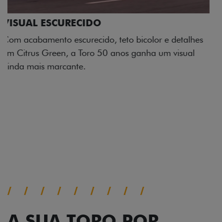
ADESIVOS ESTILIZADOS
Os adesivos aplicados no capô e nas laterais
reforçam a identidade única dessa edição para lá de
comemorativa.
Próximo
Previous
Next
Tecnologia de série
A SUA TORO POR
TODOS OS ÂNGULOS