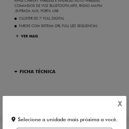
APPLE CARPLAY WIRELESS E ANDROID AUTO WIRELESS;
COMANDOS DE VOZ BLUETOOTH,MP3, RÁDIO AM/FM
,ENTRADA AUX, PORTA USB
CLUSTER DE 7" FULL DIGITAL
FAROIS COM SISTEMA DRL FULL LED SEQUENCIAL
VER MAIS
FICHA TÉCNICA
ENTRAR EM CONTATO
X
COMPARAR VERSÃO
Selecione a unidade mais próxima a você.