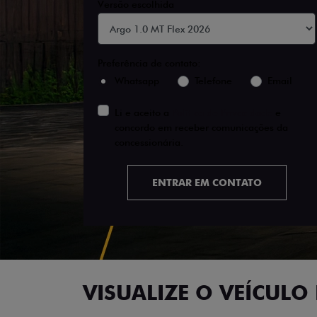
Versão escolhida
Preferência de contato:
Whatsapp
Telefone
Email
Li e aceito a
Política de Privacidade
e
concordo em receber comunicações da
concessionária.
ENTRAR EM CONTATO
VISUALIZE O VEÍCULO 