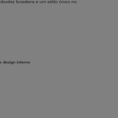
to impecável e detalhes escurecidos.
uzes