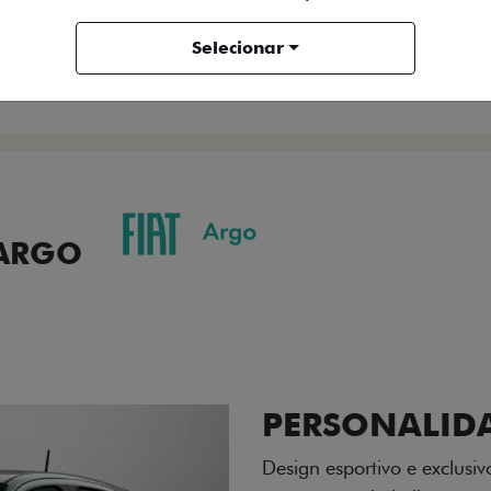
ENTRAR EM CONTATO
Selecionar
COMPARAR VERSÃO
 ARGO
ORMANCE
SEGURANÇA
ACESSÓRIOS
SER
ACABAMENTO
A flag italiana e o novo l