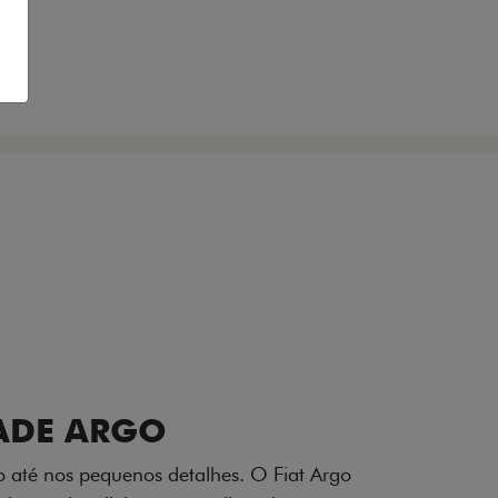
VIÇOS
FIAT + SEM PARAR
 E DESIGN INTERNO
ogo Fiat também aparecem no interior do