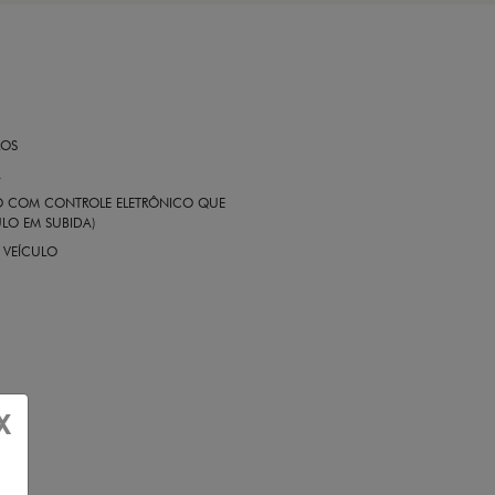
ROS
A
EIO COM CONTROLE ELETRÔNICO QUE
LO EM SUBIDA)
 VEÍCULO
X