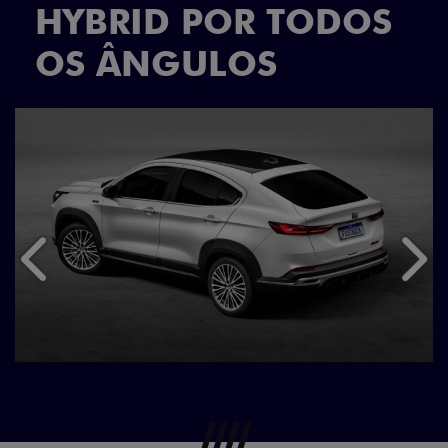
HYBRID POR TODOS
OS ÂNGULOS
Anterior
Próx