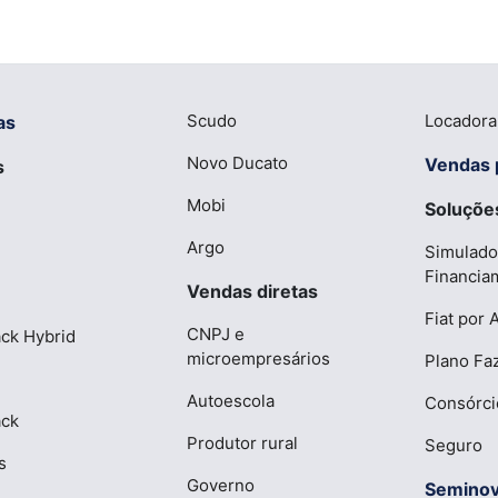
Scudo
Locadora
as
Novo Ducato
Vendas 
s
Mobi
Soluções
Argo
Simulado
Financia
Vendas diretas
Fiat por 
CNPJ e
ck Hybrid
microempresários
Plano Fa
Autoescola
Consórci
ack
Produtor rural
Seguro
s
Governo
Semino