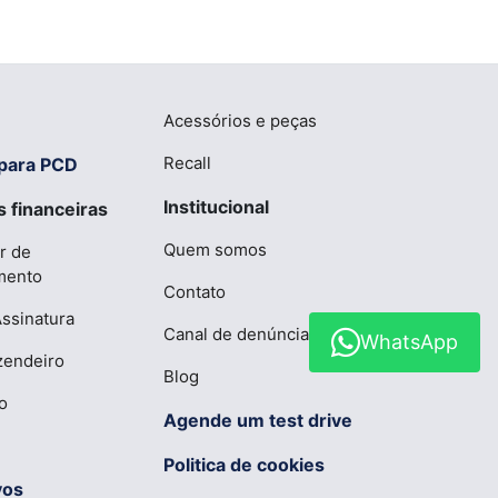
Acessórios e peças
Recall
para PCD
Institucional
 financeiras
Quem somos
r de
mento
Contato
Assinatura
Canal de denúncias
WhatsApp
zendeiro
Blog
o
Agende um test drive
Politica de cookies
vos