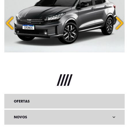
Anterior
Próx
OFERTAS
NOVOS