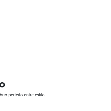
VIÇOS
FIAT + SEM PARAR
GA-LEVE
 desenho dinâmico e acabamento
o do Fiat Cronos, trazendo mais
iagem.