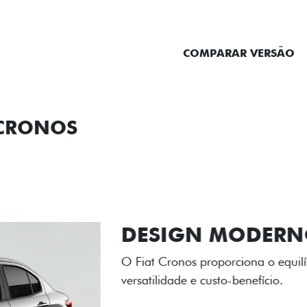
ENTRAR EM CONTATO
COMPARAR VERSÃO
 CRONOS
ORMANCE
SEGURANÇA
ACESSÓRIOS
SER
RODAS DE LI
As rodas de liga leve com
diamantado elevam o estil
personalidade para cada v