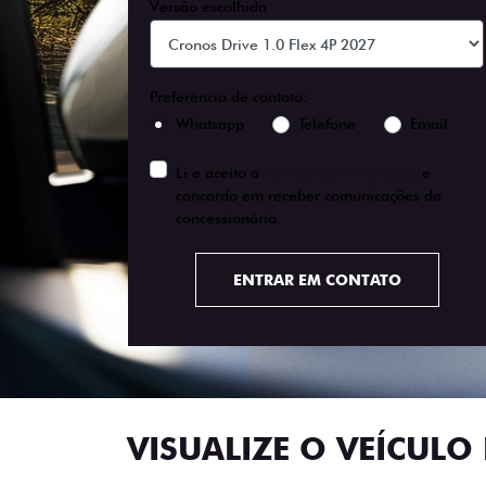
Versão escolhida
Preferência de contato:
Whatsapp
Telefone
Email
Li e aceito a
Política de Privacidade
e
concordo em receber comunicações da
concessionária.
ENTRAR EM CONTATO
VISUALIZE O VEÍCULO 