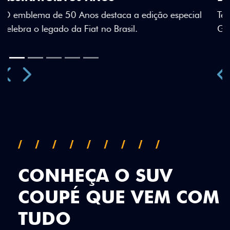
Teto bicolor, adesivos estilizados e detalhes em Citrus
Green criam uma identidade visual única.
Próximo
Previous
Next
Teto Panorâmico
CONHEÇA O SUV
COUPÉ QUE VEM COM
TUDO